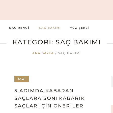
SAÇ RENGI
SAÇ BAKIMI
YÜZ ŞEKLI
KATEGORI:
SAÇ BAKIMI
ANA SAYFA
/
SAÇ BAKIMI
YAZI
5 ADIMDA KABARAN
SAÇLARA SON! KABARIK
SAÇLAR İÇIN ÖNERILER