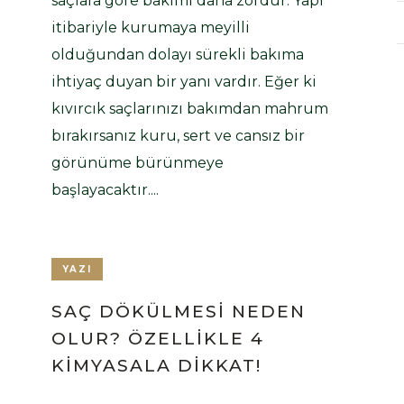
saçlara göre bakımı daha zordur. Yapı
itibariyle kurumaya meyilli
olduğundan dolayı sürekli bakıma
ihtiyaç duyan bir yanı vardır. Eğer ki
kıvırcık saçlarınızı bakımdan mahrum
bırakırsanız kuru, sert ve cansız bir
görünüme bürünmeye
başlayacaktır....
YAZI
SAÇ DÖKÜLMESI NEDEN
OLUR? ÖZELLIKLE 4
KIMYASALA DIKKAT!