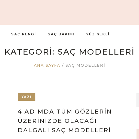
SAÇ RENGI
SAÇ BAKIMI
YÜZ ŞEKLI
KATEGORI:
SAÇ MODELLERI
ANA SAYFA
/
SAÇ MODELLERI
YAZI
4 ADIMDA TÜM GÖZLERIN
ÜZERINIZDE OLACAĞI
DALGALI SAÇ MODELLERI